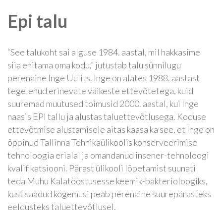
Epi talu
“See talukoht sai alguse 1984. aastal, mil hakkasime
siia ehitama oma kodu,” jutustab talu sünnilugu
perenaine Inge Uulits. Inge on alates 1988. aastast
tegelenud erinevate väikeste ettevõtetega, kuid
suuremad muutused toimusid 2000. aastal, kui Inge
naasis EPI tallu ja alustas taluettevõtlusega. Koduse
ettevõtmise alustamisele aitas kaasa ka see, et Inge on
õppinud Tallinna Tehnikaülikoolis konserveerimise
tehnoloogia erialal ja omandanud insener-tehnoloogi
kvalifikatsiooni.
Pärast ülikooli lõpetamist suunati
teda Muhu Kalatööstusesse keemik-bakterioloogiks,
kust saadud kogemusi peab perenaine suurepärasteks
eeldusteks taluettevõtlusel.