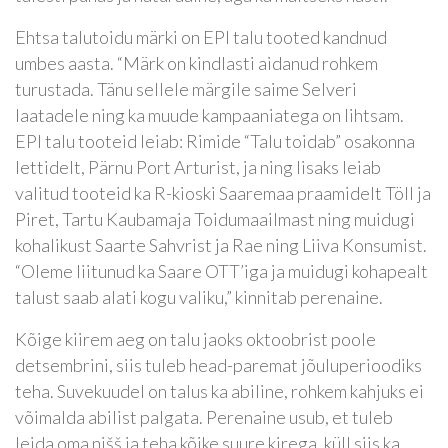
Ehtsa talutoidu märki on EPI talu tooted kandnud
umbes aasta. “Märk on kindlasti aidanud rohkem
turustada. Tänu sellele märgile saime Selveri
laatadele ning ka muude kampaaniatega on lihtsam.
EPI talu tooteid leiab: Rimide “Talu toidab” osakonna
lettidelt, Pärnu Port Arturist, ja ning lisaks leiab
valitud tooteid ka R-kioski Saaremaa praamidelt Töll ja
Piret, Tartu Kaubamaja Toidumaailmast ning muidugi
kohalikust Saarte Sahvrist ja Rae ning Liiva Konsumist.
“Oleme liitunud ka Saare OTT’iga ja muidugi kohapealt
talust saab alati kogu valiku,” kinnitab perenaine.
Kõige kiirem aeg on talu jaoks oktoobrist poole
detsembrini, siis tuleb head-paremat jõuluperioodiks
teha. Suvekuudel on talus ka abiline, rohkem kahjuks ei
võimalda abilist palgata. Perenaine usub, et tuleb
leida oma nišš ja teha kõike suure kirega, küll siis ka