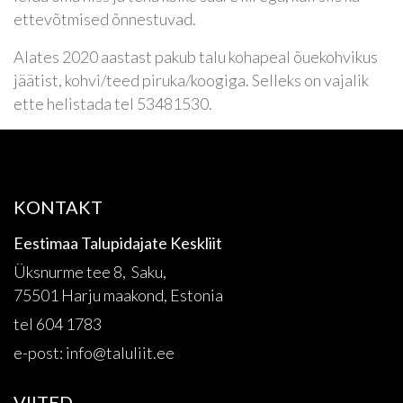
ettevõtmised õnnestuvad.
Alates 2020 aastast pakub talu kohapeal õuekohvikus
jäätist, kohvi/teed piruka/koogiga. Selleks on vajalik
ette helistada tel 53481530.
KONTAKT
Eestimaa Talupidajate Keskliit
Üksnurme tee 8, Saku,
75501 Harju maakond, Estonia
tel 604 1783
e-post:
info@taluliit.ee
VIITED