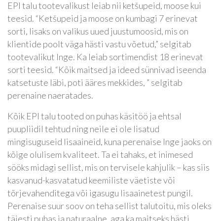
EPI talu tootevalikust leiab nii ketšupeid, moose kui
teesid. “Ketšupeid ja moose on kumbagi 7 erinevat
sorti, lisaks on valikus uued juustumoosid, mis on
klientide poolt väga hästi vastu võetud,” selgitab
tootevalikut Inge. Ka leiab sortimendist 18 erinevat
sorti teesid. “Kõik maitsed ja ideed sünnivad iseenda
katsetuste läbi, poti ääres mekkides, ” selgitab
perenaine naeratades.
Kõik EPI talu tooted on puhas käsitöö ja ehtsal
puupliidil tehtud ning neile ei ole lisatud
mingisuguseid lisaaineid, kuna perenaise Inge jaoks on
kõige olulisem kvaliteet. Ta ei tahaks, et inimesed
sööks midagi sellist, mis on tervisele kahjulik – kas siis
kasvanud-kasvatatud keemiliste väetiste või
tõrjevahenditega või igasugu lisaainetest pungil.
Perenaise suur soov on teha sellist talutoitu, mis oleks
täiesti puhas ja naturaalne, aga ka maitseks hästi.