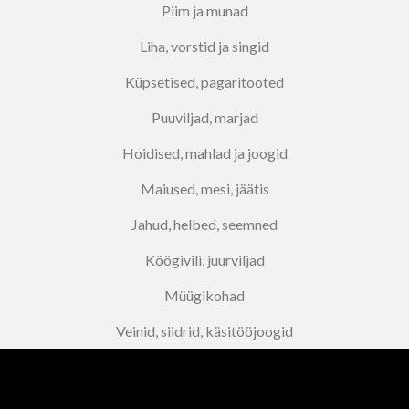
Piim ja munad
Liha, vorstid ja singid
Küpsetised, pagaritooted
Puuviljad, marjad
Hoidised, mahlad ja joogid
Maiused, mesi, jäätis
Jahud, helbed, seemned
Köögivili, juurviljad
Müügikohad
Veinid, siidrid, käsitööjoogid