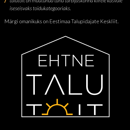
talutoit on muutunud tänu tarbijaskonna kiirele kasvule
iseseisvaks toidukategooriaks.
Märgi omanikuks on Eestimaa Talupidajate Keskliit.