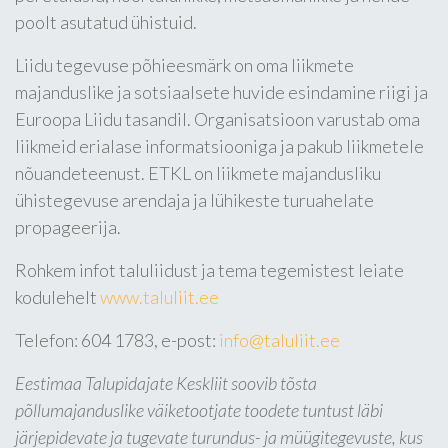
poolt asutatud ühistuid.
Liidu tegevuse põhieesmärk on oma liikmete
majanduslike ja sotsiaalsete huvide esindamine riigi ja
Euroopa Liidu tasandil. Organisatsioon varustab oma
liikmeid erialase informatsiooniga ja pakub liikmetele
nõuandeteenust. ETKL on liikmete majandusliku
ühistegevuse arendaja ja lühikeste turuahelate
propageerija.
Rohkem infot taluliidust ja tema tegemistest leiate
kodulehelt
www.taluliit.ee
Telefon: 604 1783, e-post:
info@taluliit.ee
Eestimaa Talupidajate Keskliit soovib tõsta
põllumajanduslike väiketootjate toodete tuntust läbi
järjepidevate ja tugevate turundus- ja müügitegevuste, kus