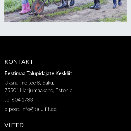
KONTAKT
Eestimaa Talupidajate Keskliit
Üksnurme tee 8, Saku,
75501 Harju maakond, Estonia
tel 604 1783
e-post:
info@taluliit.ee
VIITED