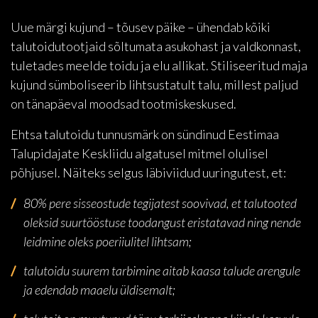
Uue märgi kujund – tõusev päike – ühendab kõiki
talutoidutootjaid sõltumata asukohast ja valdkonnast,
tuletades meelde toidu ja elu allikat. Stiliseeritud maja
kujund sümboliseerib lihtsustatult talu, millest paljud
on tänapäeval moodsad tootmiskeskused.
Ehtsa talutoidu tunnusmärk on sündinud Eestimaa
Talupidajate Keskliidu algatusel mitmel olulisel
põhjusel. Näiteks selgus läbiviidud uuringutest, et:
80% pere sisseostude tegijatest soovivad, et talutooted
oleksid suurtööstuse toodangust eristatavad ning nende
leidmine oleks poeriiulitel lihtsam;
talutoidu suurem tarbimine aitab kaasa talude arengule
ja edendab maaelu üldisemalt;