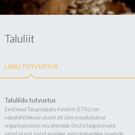
Taluliit
LIIDU TUTVUSTUS
Taluliidu tutvustus
Eestimaa Talupidajate Keskliit (ETKL) on
vabatahtlikkuse alusel alt üles moodustatud
organisatsioon, mis ühendab Eestis tegutsevaid
peretalusid, noortalunikke, metsaomanikke ja nende