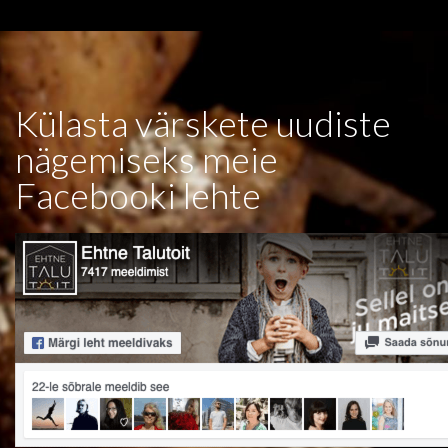
Külasta värskete uudiste
nägemiseks meie
Facebooki lehte