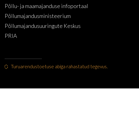
Põllu- ja maamajanduse infoportaal
Põllumajandusministeerium
Põllumajandusuuringute Keskus
PRIA
Turuarendustoetuse abiga rahastatud tegevus.