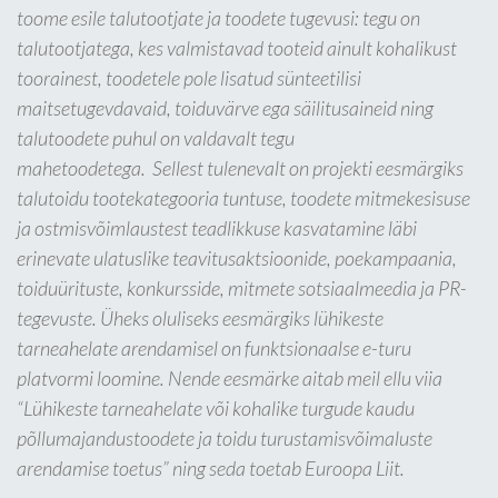
toome esile talutootjate ja toodete tugevusi: tegu on
talutootjatega, kes valmistavad tooteid ainult kohalikust
toorainest, toodetele pole lisatud sünteetilisi
maitsetugevdavaid, toiduvärve ega säilitusaineid ning
talutoodete puhul on valdavalt tegu
mahetoodetega. Sellest tulenevalt on projekti eesmärgiks
talutoidu tootekategooria tuntuse, toodete mitmekesisuse
ja ostmisvõimlaustest teadlikkuse kasvatamine läbi
erinevate ulatuslike teavitusaktsioonide, poekampaania,
toiduürituste, konkursside, mitmete sotsiaalmeedia ja PR-
tegevuste. Üheks oluliseks eesmärgiks lühikeste
tarneahelate arendamisel on funktsionaalse e-turu
platvormi loomine. Nende eesmärke aitab meil ellu viia
“Lühikeste tarneahelate või kohalike turgude kaudu
põllumajandustoodete ja toidu turustamisvõimaluste
arendamise toetus” ning seda toetab Euroopa Liit.