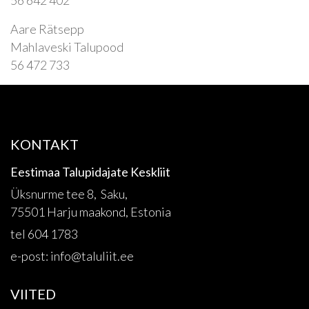
56 642 402
Aare Rätsepp
Mahlaveski Talupood
56 472 733
KONTAKT
Eestimaa Talupidajate Keskliit
Üksnurme tee 8, Saku,
75501 Harju maakond, Estonia
tel 604 1783
e-post:
info@taluliit.ee
VIITED