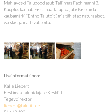
Mahlaveski Talupood asub Tallinnas Faehlmanni 3.
Kauplus kannab Eestimaa Talupidajate Keskliidu
kaubamärki “Ehtne Talutoit”, mis tähistab naturaalset,
värsket ja maitsvat toitu.
Lisainformatsioon:
Kalle Liebert
Eestimaa Talupidajate Keskliit
Tegevdirektor
liebert@taluliit.ee