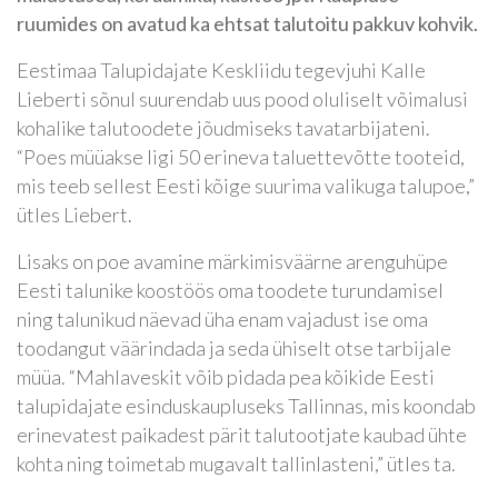
ruumides on avatud ka ehtsat talutoitu pakkuv kohvik.
Eestimaa Talupidajate Keskliidu tegevjuhi Kalle
Lieberti sõnul suurendab uus pood oluliselt võimalusi
kohalike talutoodete jõudmiseks tavatarbijateni.
“Poes müüakse ligi 50 erineva taluettevõtte tooteid,
mis teeb sellest Eesti kõige suurima valikuga talupoe,”
ütles Liebert.
Lisaks on poe avamine märkimisväärne arenguhüpe
Eesti talunike koostöös oma toodete turundamisel
ning talunikud näevad üha enam vajadust ise oma
toodangut väärindada ja seda ühiselt otse tarbijale
müüa. “Mahlaveskit võib pidada pea kõikide Eesti
talupidajate esinduskaupluseks Tallinnas, mis koondab
erinevatest paikadest pärit talutootjate kaubad ühte
kohta ning toimetab mugavalt tallinlasteni,” ütles ta.