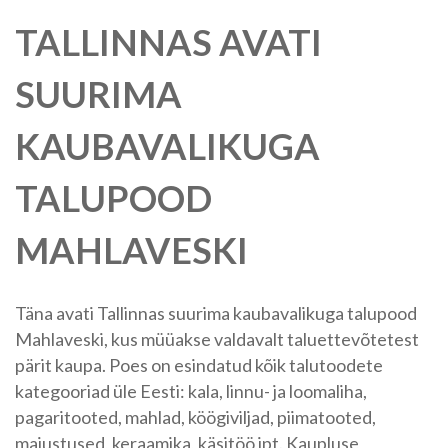
TALLINNAS AVATI
SUURIMA
KAUBAVALIKUGA
TALUPOOD
MAHLAVESKI
Täna avati Tallinnas suurima kaubavalikuga talupood
Mahlaveski, kus müüakse valdavalt taluettevõtetest
pärit kaupa. Poes on esindatud kõik talutoodete
kategooriad üle Eesti: kala, linnu- ja loomaliha,
pagaritooted, mahlad, köögiviljad, piimatooted,
maiustused, keraamika, käsitöö jpt. Kaupluse