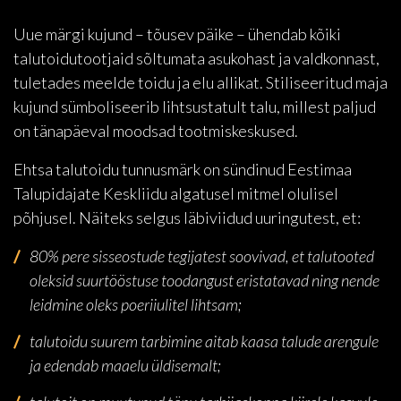
Uue märgi kujund – tõusev päike – ühendab kõiki
talutoidutootjaid sõltumata asukohast ja valdkonnast,
tuletades meelde toidu ja elu allikat. Stiliseeritud maja
kujund sümboliseerib lihtsustatult talu, millest paljud
on tänapäeval moodsad tootmiskeskused.
Ehtsa talutoidu tunnusmärk on sündinud Eestimaa
Talupidajate Keskliidu algatusel mitmel olulisel
põhjusel. Näiteks selgus läbiviidud uuringutest, et:
80% pere sisseostude tegijatest soovivad, et talutooted
oleksid suurtööstuse toodangust eristatavad ning nende
leidmine oleks poeriiulitel lihtsam;
talutoidu suurem tarbimine aitab kaasa talude arengule
ja edendab maaelu üldisemalt;