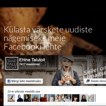
Külasta värskete uudiste
nägemiseks meie
Facebooki lehte