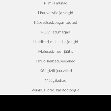
Piim ja munad
Liha, vorstid ja singid
Küpsetised, pagaritooted
Puuviljad, marjad
Hoidised, mahlad ja joogid
Maiused, mesi, jäätis
Jahud, helbed, seemned
Köögivili, juurviljad
Müügikohad
Veinid, siidrid, käsitööjoogid