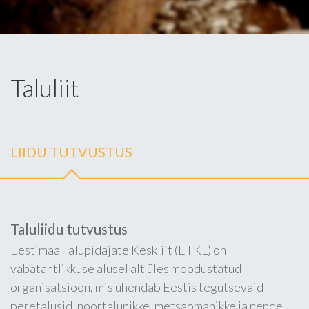
Taluliit
LIIDU TUTVUSTUS
Taluliidu tutvustus
Eestimaa Talupidajate Keskliit (ETKL) on
vabatahtlikkuse alusel alt üles moodustatud
organisatsioon, mis ühendab Eestis tegutsevaid
peretalusid, noortalunikke, metsaomanikke ja nende