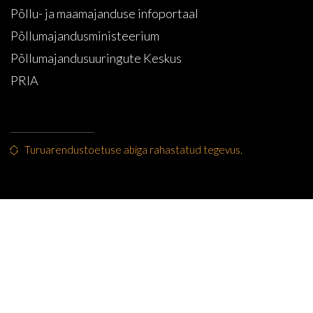
Põllu- ja maamajanduse infoportaal
Põllumajandusministeerium
Põllumajandusuuringute Keskus
PRIA
Turuarendustoetuse abiga rahastatud tegevus.