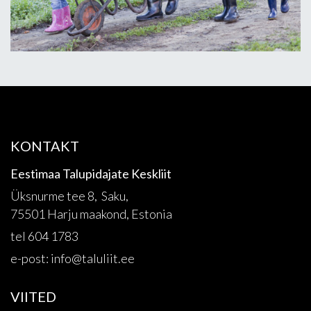
KONTAKT
Eestimaa Talupidajate Keskliit
Üksnurme tee 8, Saku,
75501 Harju maakond, Estonia
tel 604 1783
e-post:
info@taluliit.ee
VIITED