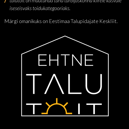
talutoit on muutunud tänu tarbijaskonna kiirele kasvule
iseseisvaks toidukategooriaks.
Märgi omanikuks on Eestimaa Talupidajate Keskliit.