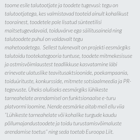
toome esile talutootjate ja toodete tugevusi: tegu on
talutootjatega, kes valmistavad tooteid ainult kohalikust
toorainest, toodetele pole lisatud sünteetilisi
maitsetugevdavaid, toiduvärve ega säilitusaineid ning
talutoodete puhul on valdavalt tegu
mahetoodetega. Sellest tulenevalt on projekti eesmärgiks
talutoidu tootekategooria tuntuse, toodete mitmekesisuse
ja ostmisvõimlaustest teadlikkuse kasvatamine läbi
erinevate ulatuslike teavitusaktsioonide, poekampaania,
toiduürituste, konkursside, mitmete sotsiaalmeedia ja PR-
tegevuste. Üheks oluliseks eesmärgiks lühikeste
tarneahelate arendamisel on funktsionaalse e-turu
platvormi loomine. Nende eesmärke aitab meil ellu viia
“Lühikeste tarneahelate või kohalike turgude kaudu
põllumajandustoodete ja toidu turustamisvõimaluste
arendamise toetus” ning seda toetab Euroopa Liit.