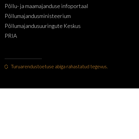
Põllu- ja maamajanduse infoportaal
Põllumajandusministeerium
Põllumajandusuuringute Keskus
PRIA
Turuarendustoetuse abiga rahastatud tegevus.