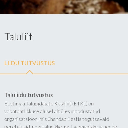
Taluliit
LIIDU TUTVUSTUS
Taluliidu tutvustus
Eestimaa Talupidajate Keskliit (ETKL) on
vabatahtlikkuse alusel alt üles moodustatud
organisatsioon, mis ühendab Eestis tegutsevaid
peretalusid, noortalunikke, metsaomanikke ja nende