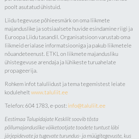
poolt asutatud ühistuid.
Liidu tegevuse põhieesmärk on oma liikmete
majanduslike ja sotsiaalsete huvide esindamine riigi ja
Euroopa Liidu tasandil. Organisatsioon varustab oma
liikmeid erialase informatsiooniga ja pakub liikmetele
nõuandeteenust. ETKL on liikmete majandusliku
ühistegevuse arendaja ja lühikeste turuahelate
propageerija.
Rohkem infot taluliidust ja tema tegemistest leiate
kodulehelt
www.taluliit.ee
Telefon: 604 1783, e-post:
info@taluliit.ee
Eestimaa Talupidajate Keskliit soovib tõsta
põllumajanduslike väiketootjate toodete tuntust läbi
järjepidevate ja tugevate turundus- ja müügitegevuste, kus