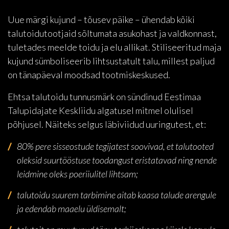
Uue märgi kujund – tõusev päike – ühendab kõiki
talutoidutootjaid sõltumata asukohast ja valdkonnast,
tuletades meelde toidu ja elu allikat. Stiliseeritud maja
kujund sümboliseerib lihtsustatult talu, millest paljud
on tänapäeval moodsad tootmiskeskused.
Ehtsa talutoidu tunnusmärk on sündinud Eestimaa
Talupidajate Keskliidu algatusel mitmel olulisel
põhjusel. Näiteks selgus läbiviidud uuringutest, et:
80% pere sisseostude tegijatest soovivad, et talutooted
oleksid suurtööstuse toodangust eristatavad ning nende
leidmine oleks poeriiulitel lihtsam;
talutoidu suurem tarbimine aitab kaasa talude arengule
ja edendab maaelu üldisemalt;