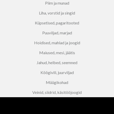
Piim ja munad
Liha, vorstid ja singid
Küpsetised, pagaritooted
Puuviljad, marjad
Hoidised, mahlad ja joogid
Maiused, mesi, jäätis
Jahud, helbed, seemned
Köögivili, juurviljad
Müügikohad
Veinid, siidrid, käsitööjoogid