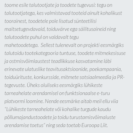
toome esile talutootjate ja toodete tugevusi: tegu on
talutootjatega, kes valmistavad tooteid ainult kohalikust
toorainest, toodetele pole lisatud sünteetilisi
maitsetugevdavaid, toiduvärve ega säilitusaineid ning
talutoodete puhul on valdavalt tegu
mahetoodetega. Sellest tulenevalt on projekti eesmärgiks
talutoidu tootekategooria tuntuse, toodete mitmekesisuse
ja ostmisvõimlaustest teadlikkuse kasvatamine läbi
erinevate ulatuslike teavitusaktsioonide, poekampaania,
toiduürituste, konkursside, mitmete sotsiaalmeedia ja PR-
tegevuste. Üheks oluliseks eesmärgiks lühikeste
tarneahelate arendamisel on funktsionaalse e-turu
platvormi loomine. Nende eesmärke aitab meil ellu viia
“Lühikeste tarneahelate või kohalike turgude kaudu
põllumajandustoodete ja toidu turustamisvõimaluste
arendamise toetus” ning seda toetab Euroopa Liit.