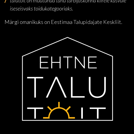
talutoit on muutunud tänu tarbijaskonna kiirele kasvule
iseseisvaks toidukategooriaks.
Märgi omanikuks on Eestimaa Talupidajate Keskliit.