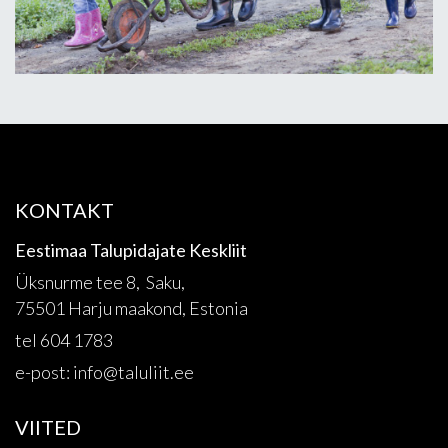
KONTAKT
Eestimaa Talupidajate Keskliit
Üksnurme tee 8, Saku,
75501 Harju maakond, Estonia
tel 604 1783
e-post:
info@taluliit.ee
VIITED