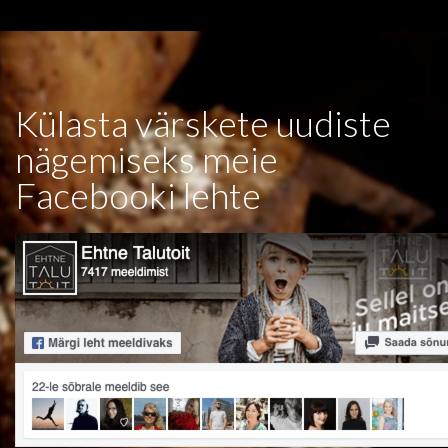
Külasta värskete uudiste
nägemiseks meie
Facebooki lehte