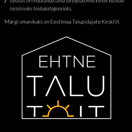
talutoit on muutunud tänu tarbijaskonna kiirele kasvule
iseseisvaks toidukategooriaks.
Märgi omanikuks on Eestimaa Talupidajate Keskliit.