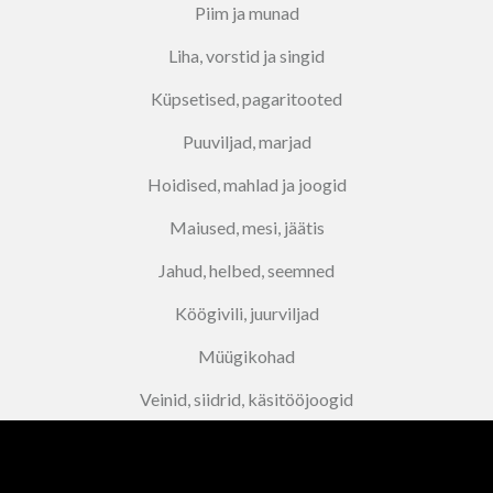
Piim ja munad
Liha, vorstid ja singid
Küpsetised, pagaritooted
Puuviljad, marjad
Hoidised, mahlad ja joogid
Maiused, mesi, jäätis
Jahud, helbed, seemned
Köögivili, juurviljad
Müügikohad
Veinid, siidrid, käsitööjoogid