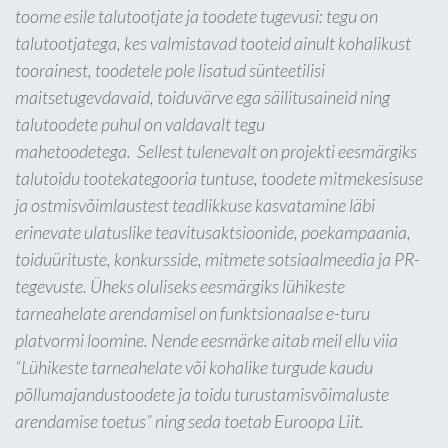
toome esile talutootjate ja toodete tugevusi: tegu on
talutootjatega, kes valmistavad tooteid ainult kohalikust
toorainest, toodetele pole lisatud sünteetilisi
maitsetugevdavaid, toiduvärve ega säilitusaineid ning
talutoodete puhul on valdavalt tegu
mahetoodetega. Sellest tulenevalt on projekti eesmärgiks
talutoidu tootekategooria tuntuse, toodete mitmekesisuse
ja ostmisvõimlaustest teadlikkuse kasvatamine läbi
erinevate ulatuslike teavitusaktsioonide, poekampaania,
toiduürituste, konkursside, mitmete sotsiaalmeedia ja PR-
tegevuste. Üheks oluliseks eesmärgiks lühikeste
tarneahelate arendamisel on funktsionaalse e-turu
platvormi loomine. Nende eesmärke aitab meil ellu viia
“Lühikeste tarneahelate või kohalike turgude kaudu
põllumajandustoodete ja toidu turustamisvõimaluste
arendamise toetus” ning seda toetab Euroopa Liit.