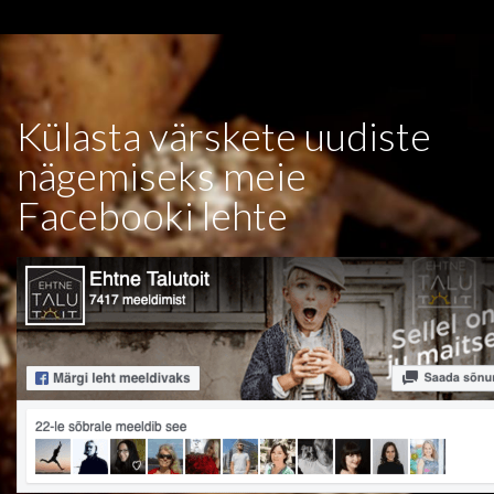
Külasta värskete uudiste
nägemiseks meie
Facebooki lehte