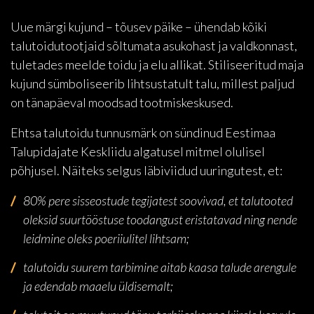
Uue märgi kujund – tõusev päike – ühendab kõiki
talutoidutootjaid sõltumata asukohast ja valdkonnast,
tuletades meelde toidu ja elu allikat. Stiliseeritud maja
kujund sümboliseerib lihtsustatult talu, millest paljud
on tänapäeval moodsad tootmiskeskused.
Ehtsa talutoidu tunnusmärk on sündinud Eestimaa
Talupidajate Keskliidu algatusel mitmel olulisel
põhjusel. Näiteks selgus läbiviidud uuringutest, et:
80% pere sisseostude tegijatest soovivad, et talutooted
oleksid suurtööstuse toodangust eristatavad ning nende
leidmine oleks poeriiulitel lihtsam;
talutoidu suurem tarbimine aitab kaasa talude arengule
ja edendab maaelu üldisemalt;