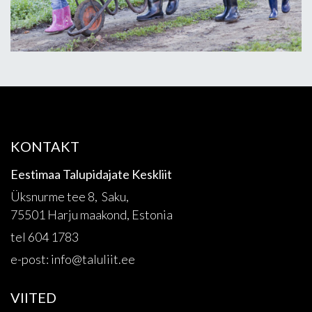
KONTAKT
Eestimaa Talupidajate Keskliit
Üksnurme tee 8, Saku,
75501 Harju maakond, Estonia
tel 604 1783
e-post:
info@taluliit.ee
VIITED