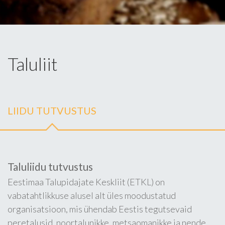
Taluliit
LIIDU TUTVUSTUS
Taluliidu tutvustus
Eestimaa Talupidajate Keskliit (ETKL) on
vabatahtlikkuse alusel alt üles moodustatud
organisatsioon, mis ühendab Eestis tegutsevaid
peretalusid, noortalunikke, metsaomanikke ja nende