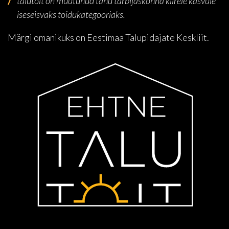
talutoit on muutunud tänu tarbijaskonna kiirele kasvule
iseseisvaks toidukategooriaks.
Märgi omanikuks on Eestimaa Talupidajate Keskliit.