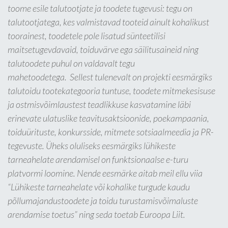
toome esile talutootjate ja toodete tugevusi: tegu on
talutootjatega, kes valmistavad tooteid ainult kohalikust
toorainest, toodetele pole lisatud sünteetilisi
maitsetugevdavaid, toiduvärve ega säilitusaineid ning
talutoodete puhul on valdavalt tegu
mahetoodetega. Sellest tulenevalt on projekti eesmärgiks
talutoidu tootekategooria tuntuse, toodete mitmekesisuse
ja ostmisvõimlaustest teadlikkuse kasvatamine läbi
erinevate ulatuslike teavitusaktsioonide, poekampaania,
toiduürituste, konkursside, mitmete sotsiaalmeedia ja PR-
tegevuste. Üheks oluliseks eesmärgiks lühikeste
tarneahelate arendamisel on funktsionaalse e-turu
platvormi loomine. Nende eesmärke aitab meil ellu viia
“Lühikeste tarneahelate või kohalike turgude kaudu
põllumajandustoodete ja toidu turustamisvõimaluste
arendamise toetus” ning seda toetab Euroopa Liit.