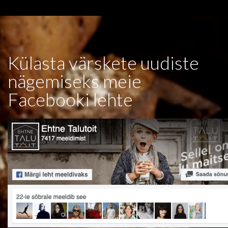
Külasta värskete uudiste
nägemiseks meie
Facebooki lehte