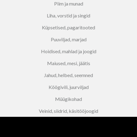
Piim ja munad
Liha, vorstid ja singid
Küpsetised, pagaritooted
Puuviljad, marjad
Hoidised, mahlad ja joogid
Maiused, mesi, jäätis
Jahud, helbed, seemned
Köögivili, juurviljad
Müügikohad
Veinid, siidrid, käsitööjoogid