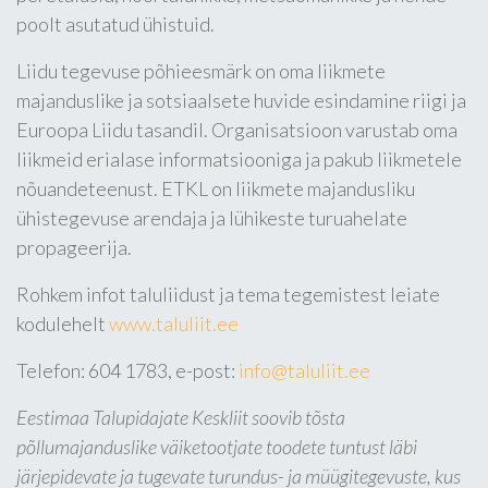
poolt asutatud ühistuid.
Liidu tegevuse põhieesmärk on oma liikmete
majanduslike ja sotsiaalsete huvide esindamine riigi ja
Euroopa Liidu tasandil. Organisatsioon varustab oma
liikmeid erialase informatsiooniga ja pakub liikmetele
nõuandeteenust. ETKL on liikmete majandusliku
ühistegevuse arendaja ja lühikeste turuahelate
propageerija.
Rohkem infot taluliidust ja tema tegemistest leiate
kodulehelt
www.taluliit.ee
Telefon: 604 1783, e-post:
info@taluliit.ee
Eestimaa Talupidajate Keskliit soovib tõsta
põllumajanduslike väiketootjate toodete tuntust läbi
järjepidevate ja tugevate turundus- ja müügitegevuste, kus