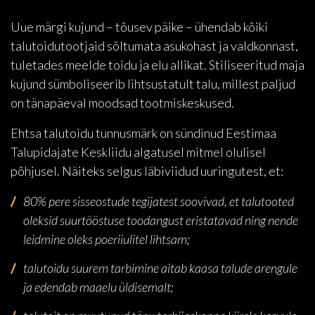
Uue märgi kujund – tõusev päike – ühendab kõiki
talutoidutootjaid sõltumata asukohast ja valdkonnast,
tuletades meelde toidu ja elu allikat. Stiliseeritud maja
kujund sümboliseerib lihtsustatult talu, millest paljud
on tänapäeval moodsad tootmiskeskused.
Ehtsa talutoidu tunnusmärk on sündinud Eestimaa
Talupidajate Keskliidu algatusel mitmel olulisel
põhjusel. Näiteks selgus läbiviidud uuringutest, et:
80% pere sisseostude tegijatest soovivad, et talutooted
oleksid suurtööstuse toodangust eristatavad ning nende
leidmine oleks poeriiulitel lihtsam;
talutoidu suurem tarbimine aitab kaasa talude arengule
ja edendab maaelu üldisemalt;